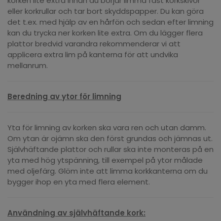
korken lite extra innan du börjar limma fast korkskivor
eller korkrullar och tar bort skyddspapper. Du kan göra
det t.ex. med hjälp av en hårfön och sedan efter limning
kan du trycka ner korken lite extra. Om du lägger flera
plattor bredvid varandra rekommenderar vi att
applicera extra lim på kanterna för att undvika
mellanrum.
Beredning av ytor för limning
Yta för limning av korken ska vara ren och utan damm.
Om ytan är ojämn ska den först grundas och jämnas ut.
Självhäftande plattor och rullar ska inte monteras på en
yta med hög ytspänning, till exempel på ytor målade
med oljefärg. Glöm inte att limma korkkanterna om du
bygger ihop en yta med flera element.
Användning av självhäftande kork: