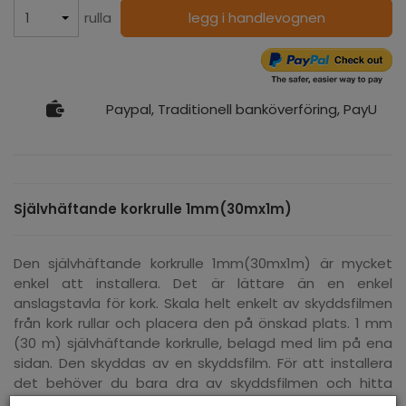
rulla
legg i handlevognen
Paypal, Traditionell banköverföring, PayU
Självhäftande korkrulle 1mm(30mx1m)
Den självhäftande korkrulle 1mm(30mx1m) är mycket
enkel att installera. Det är lättare än en enkel
anslagstavla för kork. Skala helt enkelt av skyddsfilmen
från kork rullar och placera den på önskad plats. 1 mm
(30 m) självhäftande korkrulle, belagd med lim på ena
sidan. Den skyddas av en skyddsfilm. För att installera
det behöver du bara dra av skyddsfilmen och hitta
kontakten på din önskade plats. Limet är luktfritt och