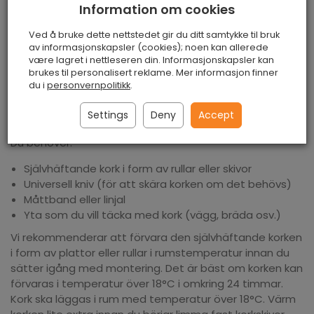
Information om cookies
fäster omedelbart på ytan.
Ved å bruke dette nettstedet gir du ditt samtykke til bruk
av informasjonskapsler (cookies); noen kan allerede
Montering
være lagret i nettleseren din. Informasjonskapsler kan
brukes til personalisert reklame. Mer informasjon finner
du i
personvernpolitikk
.
Montering av den självhäftande korken är relativt lätt
Settings
Deny
Accept
och användarvänlig.
Du behöver:
Självhäftande kork i form av rullar eller skivor
Universell kniv (för att skära korken om det behövs)
Måttband eller linjal
Yta som du vill täcka med kork (vägg, bräda osv.)
Vi rekommenderar att förvara den självhäftande korken
i form av plattor eller rullar i rumstemperatur innan du
sätter igång med montering. Det är bäst om korken kan
förvaras i temperatur över 18°C i omkring 24 timmar.
Kork ska läggas i rum med temperatur över 18°C. Värm