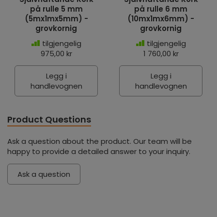
på rulle 5 mm
på rulle 6 mm
(5mx1mx5mm) -
(10mx1mx6mm) -
grovkornig
grovkornig
tilgjengelig
tilgjengelig
975,00 kr
1 760,00 kr
Legg i
Legg i
handlevognen
handlevognen
Product Questions
Ask a question about the product. Our team will be
happy to provide a detailed answer to your inquiry.
Ask a question