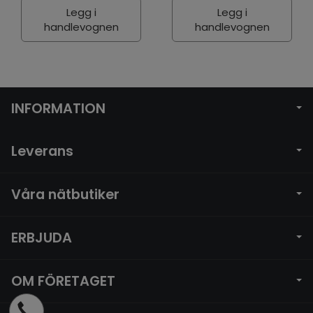
Legg i
Legg i
handlevognen
handlevognen
INFORMATION
Leverans
Våra nätbutiker
ERBJUDA
OM FÖRETAGET