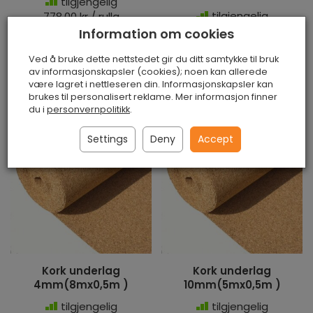
tilgjengelig
tilgjengelig
778,00 kr / rulla
938,00 kr / rulla
Information om cookies
Ved å bruke dette nettstedet gir du ditt samtykke til bruk
Legg i
Legg i
av informasjonskapsler (cookies); noen kan allerede
handlevognen
handlevognen
være lagret i nettleseren din. Informasjonskapsler kan
brukes til personalisert reklame. Mer informasjon finner
du i
personvernpolitikk
.
Settings
Deny
Accept
Kork underlag
Kork underlag
4mm(8mx0,5m )
10mm(5mx0,5m )
tilgjengelig
tilgjengelig