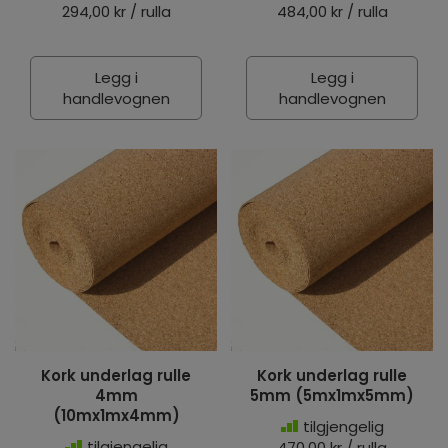
294,00 kr / rulla
484,00 kr / rulla
Legg i
Legg i
handlevognen
handlevognen
Kork underlag rulle
Kork underlag rulle
4mm
5mm (5mx1mx5mm)
(10mx1mx4mm)
tilgjengelig
tilgjengelig
470,00 kr / rulla