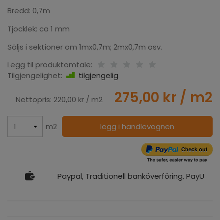
Bredd: 0,7m
Tjocklek: ca 1 mm
S
äljs i sektioner om 1mx0,7m;
2mx0,7m osv.
Legg til produktomtale:
Tilgjengelighet:
tilgjengelig
275,00 kr
/ m2
Nettopris:
220,00 kr
/ m2
m2
legg i handlevognen
Paypal, Traditionell banköverföring, PayU