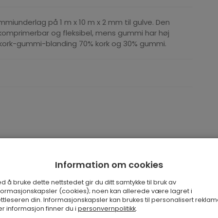
iunderlag på 1 m x 10 m x 2 mm til gulve. Den
 komprimerbar og fleksibel, mens gummi har høj
en kork-gummi-blanding 70% kork og 30% gummi.
Information om cookies
 även om dess dämpande och vibrationsreducerande
d å bruke dette nettstedet gir du ditt samtykke til bruk av
formasjonskapsler (cookies); noen kan allerede være lagret i
ningsstudior eller andra bullriga platser.
ttleseren din. Informasjonskapsler kan brukes til personalisert reklam
r informasjon finner du i
personvernpolitikk
.