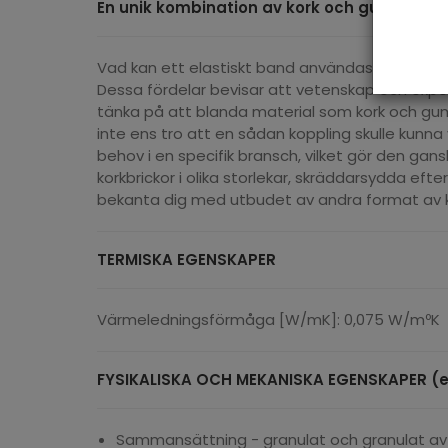
En unik kombination av kork och gummi
Vad kan ett elastiskt band användas till? Som k
Dessa fördelar bevisar att vetenskap och exper
tänka på att blanda material som kork och gum
inte ens tro att en sådan koppling skulle kunn
behov i en specifik bransch, vilket gör den gans
korkbrickor i olika storlekar, skräddarsydda efte
bekanta dig med utbudet av andra format av k
TERMISKA EGENSKAPER
Värmeledningsförmåga [W/mK]: 0,075 W/mºK
FYSIKALISKA OCH MEKANISKA EGENSKAPER (en
Sammansättning - granulat och granulat av