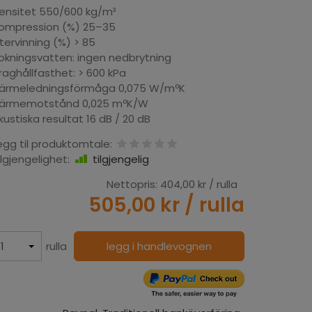
ensitet 550/600 kg/m³
ompression (%) 25–35
tervinning (%) > 85
okningsvatten: ingen nedbrytning
raghållfasthet: > 600 kPa
ärmeledningsförmåga 0,075 W/mºK
ärmemotstånd 0,025 mºK/W
kustiska resultat 16 dB / 20 dB
egg til produktomtale:
ilgjengelighet:
tilgjengelig
Nettopris:
404,00 kr
/ rulla
505,00 kr
/ rulla
rulla
legg i handlevognen