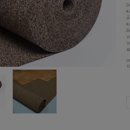
D
K
Å
K
D
V
V
A
L
T