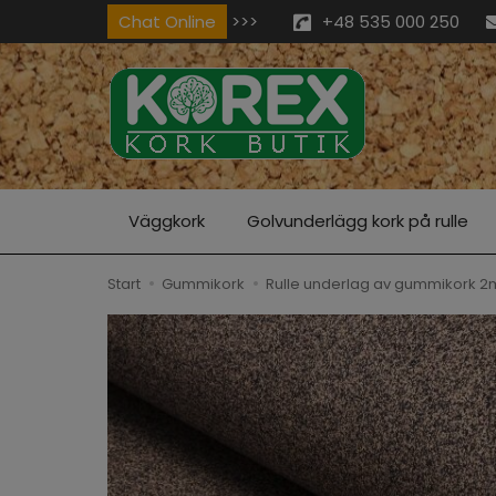
Chat Online
>>>
+48 535 000 250
Väggkork
Golvunderlägg kork på rulle
Start
Gummikork
Rulle underlag av gummikork 