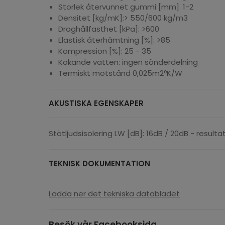
Storlek återvunnet gummi [mm]: 1-2
Densitet [kg/mK]:> 550/600 kg/m3
Draghållfasthet [kPa]: >600
Elastisk återhämtning [%]: >85
Kompression [%]: 25 - 35
Kokande vatten: ingen sönderdelning
Termiskt motstånd 0,025m2ºK/W
AKUSTISKA EGENSKAPER
Stötljudsisolering LW [dB]: 16dB / 20dB - resulta
TEKNISK DOKUMENTATION
Ladda ner det tekniska databladet
Besök vår Facebooksida