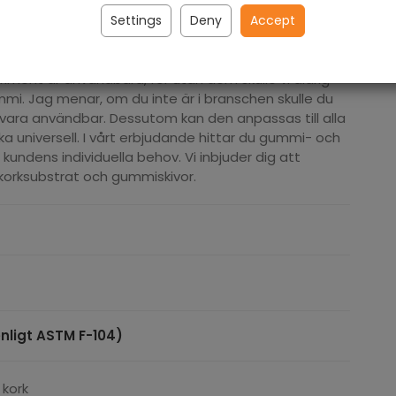
Settings
Deny
Accept
orkunderlag för trä-, massiva och självhäftande golv.
iment är användbara, för utan dem skulle vi aldrig
mi. Jag menar, om du inte är i branschen skulle du
a vara användbar. Dessutom kan den anpassas till alla
ka universell. I vårt erbjudande hittar du gummi- och
r kundens individuella behov. Vi inbjuder dig att
orksubstrat och gummiskivor.
ligt ASTM F-104)
 kork