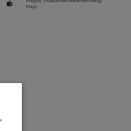
Paypal, Traditionell banköverföring,
PayU
e.