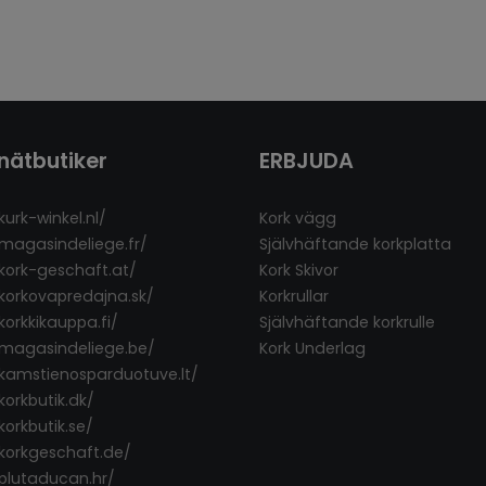
nätbutiker
ERBJUDA
kurk-winkel.nl/
Kork vägg
/magasindeliege.fr/
Självhäftande korkplatta
/kork-geschaft.at/
Kork Skivor
/korkovapredajna.sk/
Korkrullar
korkkikauppa.fi/
Självhäftande korkrulle
/magasindeliege.be/
Kork Underlag
/kamstienosparduotuve.lt/
korkbutik.dk/
korkbutik.se/
/korkgeschaft.de/
/plutaducan.hr/