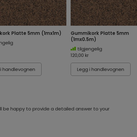
ork Platte 5mm (1mx1m)
Gummikork Platte 5mm
(1mx0.5m)
engelig
tilgjengelig
120,00 kr
 i handlevognen
Legg i handlevognen
l be happy to provide a detailed answer to your