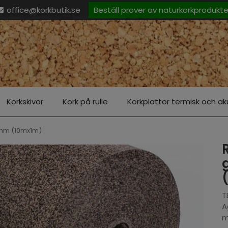
office@korkbutik.se
Beställ prover av naturkorkprodukt
Korkskivor
Kork på rulle
Korkplattor termisk och aku
2mm (10mx1m)
T
A
m