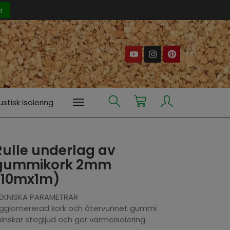
er
stisk isolering
Rulle underlag av
gummikork 2mm
(10mx1m)
EKNISKA PARAMETRAR
gglomererad kork och återvunnet gummi
inskar stegljud och ger värmeisolering.